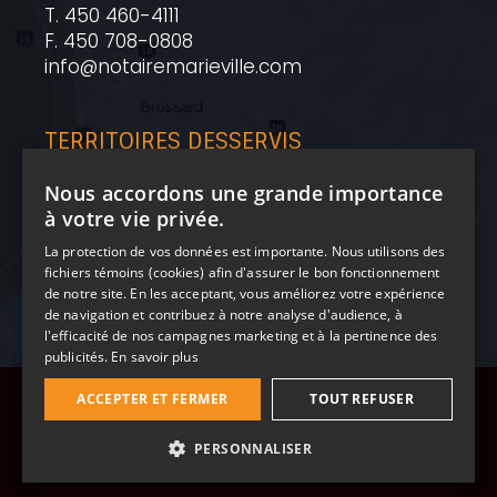
T. 450 460-4111
F. 450 708-0808
info@notairemarieville.com
TERRITOIRES DESSERVIS
Marieville • Richelieu • Chambly
Nous accordons une grande importance
Rive-Sud de Montréal
à votre vie privée.
La protection de vos données est importante. Nous utilisons des
HEURES D’OUVERTURE
fichiers témoins (cookies) afin d'assurer le bon fonctionnement
de notre site. En les acceptant, vous améliorez votre expérience
Lundi au vendredi 9 h à 17 h
de navigation et contribuez à notre analyse d'audience, à
l'efficacité de nos campagnes marketing et à la pertinence des
publicités.
En savoir plus
Copyright © 2026 Me. Guillaume Ste-Marie - Tous droits
ACCEPTER ET FERMER
TOUT REFUSER
réservés - Propulsé par Graphical |
Politique de confidentialité
|
Conditions d’utilisations
|
PERSONNALISER
Gestion des cookies