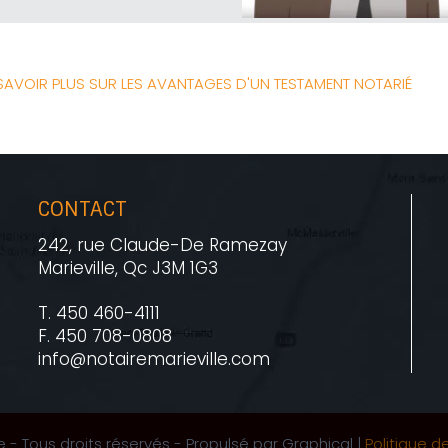
SAVOIR PLUS SUR LES AVANTAGES D'UN TESTAMENT NOTARIÉ
CONTACT
242, rue Claude-De Ramezay
Marieville, Qc J3M 1G3
T. 450 460-4111
F. 450 708-0808
info@notairemarieville.com
- Tous droits réservés - Propulsé par Graphical |
Politique d