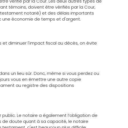
tre vérifié par la Cour. Les deux autres types de
nt témoins, doivent être vérifiés par la Cour,
n testament notarié) et des délais importants
nc une économie de temps et d'argent.
 et diminuer l'impact fiscal au décès, on évite
t dans un lieu sûr. Donc, même si vous perdez ou
ujours vous en émettre une autre copie
estament au registre des dispositions
 public. Le notaire a également l’obligation de
s de doute quant à sa capacité, le notaire
 testament, c'est beaucoup plus difficile