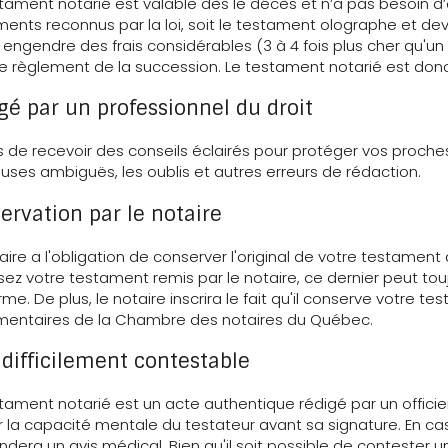
tament notarié est valable dès le décès et n’a pas besoin d’ê
ents reconnus par la loi, soit le testament olographe et deva
 engendre des frais considérables (3 à 4 fois plus cher qu'u
le règlement de la succession. Le testament notarié est do
gé par un professionnel du droit
s de recevoir des conseils éclairés pour protéger vos proches
auses ambiguës, les oublis et autres erreurs de rédaction.
ervation par le notaire
aire a l'obligation de conserver l'original de votre testamen
sez votre testament remis par le notaire, ce dernier peut to
me. De plus, le notaire inscrira le fait qu'il conserve votre t
mentaires de la Chambre des notaires du Québec.
 difficilement contestable
tament notarié est un acte authentique rédigé par un officier
er la capacité mentale du testateur avant sa signature. En ca
era un avis médical. Bien qu'il soit possible de contester un