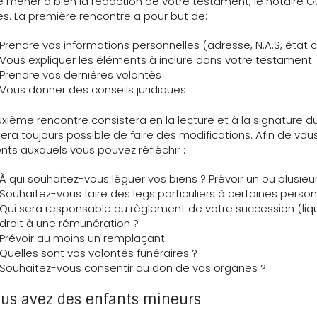
e mener à bien la rédaction de votre testament, le notaire 
es. La première rencontre a pour but de:
Prendre vos informations personnelles (adresse, N.A.S, état civ
Vous expliquer les éléments à inclure dans votre testament
Prendre vos dernières volontés
Vous donner des conseils juridiques
xième rencontre consistera en la lecture et à la signature d
era toujours possible de faire des modifications. Afin de vou
ts auxquels vous pouvez réfléchir :
À qui souhaitez-vous léguer vos biens ? Prévoir un ou plusie
Souhaitez-vous faire des legs particuliers à certaines personnes
Qui sera responsable du règlement de votre succession (liqui
droit à une rémunération ?
Prévoir au moins un remplaçant.
Quelles sont vos volontés funéraires ?
Souhaitez-vous consentir au don de vos organes ?
ous avez des enfants mineurs