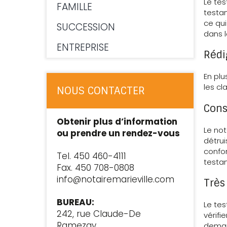
Le tes
FAMILLE
testam
ce qui
SUCCESSION
dans 
ENTREPRISE
Rédi
En plu
les cl
NOUS CONTACTER
Cons
Obtenir plus d’information
Le not
ou prendre un rendez-vous
détrui
confor
Tel. 450 460-4111
testa
Fax. 450 708-0808
info@notairemarieville.com
Très
BUREAU:
Le tes
242, rue Claude-De
vérifi
Ramezay,
demand