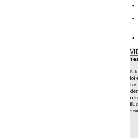
VI
Te
Si 
loi
tes
dém
à l
ill
*Sou