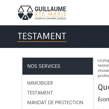
Aller
au
contenu
TESTAMENT
La plu
testam
NOS SERVICES
choisi
profes
IMMOBILIER
Que
TESTAMENT
Écon
MANDAT DE PROTECTION