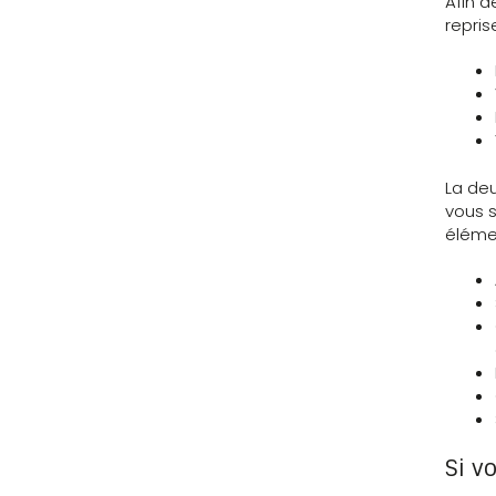
Afin d
repris
La deu
vous s
élémen
Si v