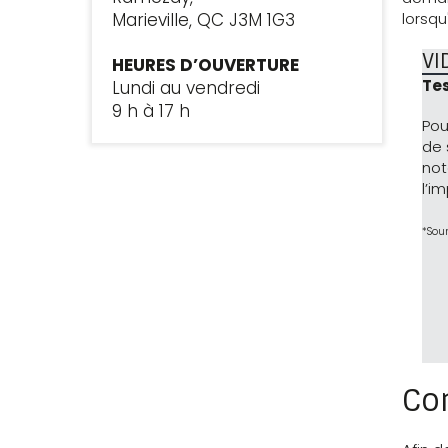
lorsqu'
Marieville, QC J3M 1G3
VI
HEURES D’OUVERTURE
Te
Lundi au vendredi
9 h à 17 h
Pou
de 
not
l’i
*Sou
Com