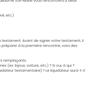
Guillaume Ste-Marie vous rencontrera à deux
il, etc.)
u testament. Avant de signer votre testament, il
s préparer à la première rencontre, voici des
urs remplaçants.
 (ex: bijoux, voiture, etc.) ? Si oui, à qui ?
dateur testamentaire) ? Le liquidateur aura-t-il